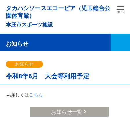
コ
タカハシソースエコーピア（児玉総合公
ン
MENU
園体育館）
テ
本庄市スポーツ施設
ン
ツ
お知らせ
へ
ス
キ
お知らせ
ッ
令和8年6月 大会等利用予定
プ
→詳しくは
こちら
お知らせ一覧