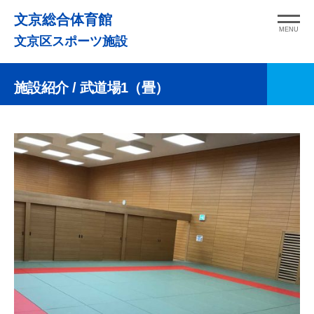
コ
文京総合体育館
ン
MENU
文京区スポーツ施設
テ
ン
施設紹介
/ 武道場1（畳）
ツ
へ
ス
キ
ッ
プ