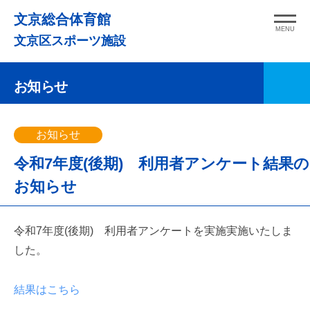
コ
文京総合体育館
ン
MENU
文京区スポーツ施設
テ
ン
お知らせ
ツ
へ
ス
お知らせ
キ
令和7年度(後期) 利用者アンケート結果の
ッ
プ
お知らせ
令和7年度(後期) 利用者アンケートを実施実施いたしま
した。
結果はこちら