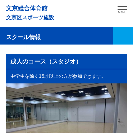
コ
文京総合体育館
ン
MENU
文京区スポーツ施設
テ
ン
スクール情報
ツ
へ
ス
成人のコース（スタジオ）
キ
ッ
中学生を除く15才以上の方が参加できます。
プ