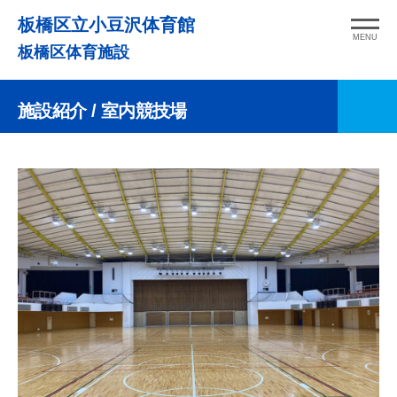
コ
板橋区立小豆沢体育館
ン
MENU
板橋区体育施設
テ
ン
施設紹介
/ 室内競技場
ツ
へ
ス
キ
ッ
プ