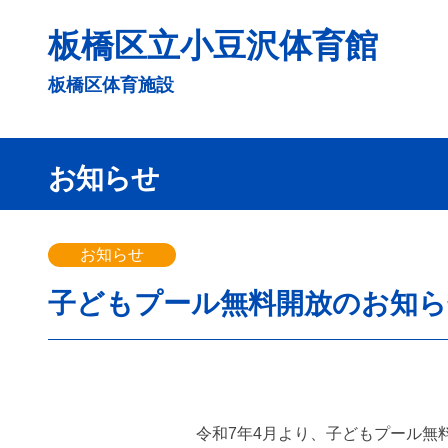
コ
板橋区立小豆沢体育館
ン
テ
板橋区体育施設
ン
ツ
へ
お知らせ
ス
キ
ッ
お知らせ
プ
子どもプール無料開放のお知ら
令和7年4月より、子どもプール無