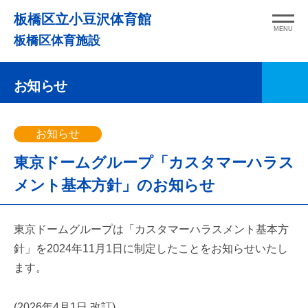
コ
板橋区立小豆沢体育館
ン
MENU
板橋区体育施設
テ
ン
お知らせ
ツ
へ
ス
お知らせ
キ
東京ドームグループ「カスタマーハラス
ッ
プ
メント基本方針」のお知らせ
東京ドームグループは「カスタマーハラスメント基本方
針」を2024年11月1日に制定したことをお知らせいたし
ます。
(2026年4月1日 改訂)