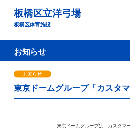
コ
板橋区立洋弓場
ン
テ
板橋区体育施設
ン
ツ
へ
お知らせ
ス
キ
ッ
お知らせ
プ
東京ドームグループ「カスタ
東京ドームグループは「カスタマー