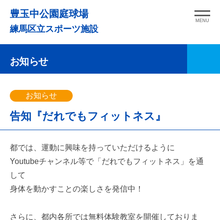
コ
豊玉中公園庭球場
ン
MENU
練馬区立スポーツ施設
テ
ン
お知らせ
ツ
へ
ス
お知らせ
キ
告知『だれでもフィットネス』
ッ
プ
都では、運動に興味を持っていただけるように
Youtubeチャンネル等で「だれでもフィットネス」を通
して
身体を動かすことの楽しさを発信中！
さらに、都内各所では無料体験教室を開催しておりま