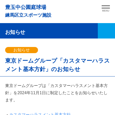
コ
豊玉中公園庭球場
ン
MENU
練馬区立スポーツ施設
テ
ン
お知らせ
ツ
へ
ス
お知らせ
キ
東京ドームグループ「カスタマーハラス
ッ
プ
メント基本方針」のお知らせ
東京ドームグループは「カスタマーハラスメント基本方
針」を2024年11月1日に制定したことをお知らせいたし
ます。
・
カスタマーハラスメント基本方針