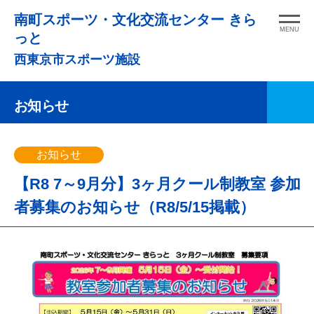
コ
南町スポーツ・文化交流センター きら
ン
MENU
っと
テ
西東京市スポーツ施設
ン
ツ
お知らせ
へ
ス
キ
お知らせ
ッ
【R8 7～9月分】3ヶ月クール制教室 参加
プ
者募集のお知らせ（R8/5/15掲載）