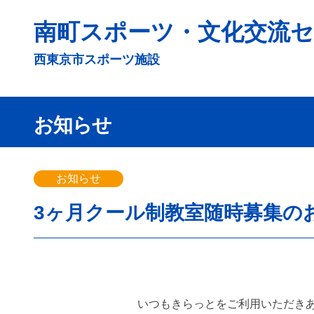
コ
南町スポーツ・文化交流セ
ン
テ
西東京市スポーツ施設
ン
ツ
へ
お知らせ
ス
キ
ッ
お知らせ
プ
3ヶ月クール制教室随時募集のお知
いつもきらっとをご利用いただき