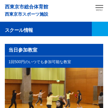
コ
西東京市総合体育館
ン
MENU
西東京市スポーツ施設
テ
ン
スクール情報
ツ
へ
ス
当日参加教室
キ
ッ
1回500円のいつでも参加可能な教室
プ