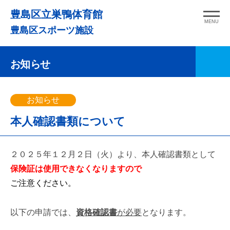
コ
豊島区立巣鴨体育館
ン
MENU
豊島区スポーツ施設
テ
ン
お知らせ
ツ
へ
ス
お知らせ
キ
本人確認書類について
ッ
プ
２０２５年１２月２日（火）より、本人確認書類として
保険証は使用できなくなりますので
ご注意ください。
以下の申請では、
資格確認書
が必要
となります。