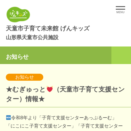
コ
ン
MENU
テ
天童市子育て未来館 げんキッズ
ン
ツ
山形県天童市公共施設
へ
ス
お知らせ
キ
ッ
お知らせ
プ
★むぎゅっと
（天童市子育て支援セン
ター）情報★
令和8年より「子育て支援センターあっぷるーむ」
「にこにこ子育て支援センター」「子育て支援センター