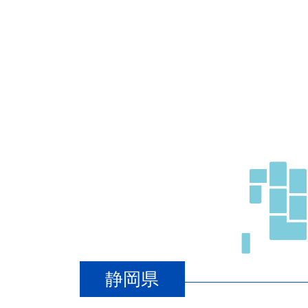
年
4
月
1
日
by
Web
管
理
事
務
局
静岡県