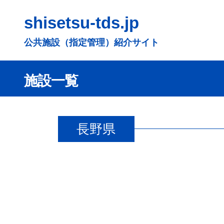
コ
shisetsu-tds.jp
ン
テ
公共施設（指定管理）紹介サイト
ン
ツ
へ
施設一覧
ス
キ
ッ
施
長野県
プ
設
一
覧
2026