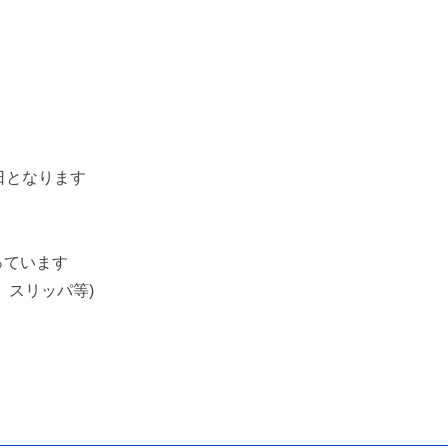
日となります
っています
、スリッパ等)