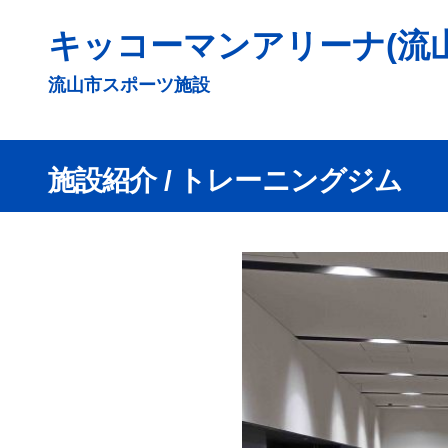
コ
キッコーマンアリーナ(流
ン
テ
流山市スポーツ施設
ン
ツ
へ
施設紹介
/ トレーニングジム
ス
キ
ッ
プ