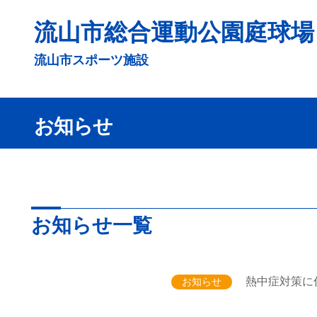
コ
流山市総合運動公園庭球場
ン
テ
流山市スポーツ施設
ン
ツ
へ
お知らせ
ス
キ
ッ
プ
お知らせ一覧
熱中症対策に
お知らせ