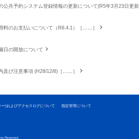
の公共予約システム登録情報の更新について(R5年3月23日更
料のお支払いについて（R6.4.1）［……］
備日の開放について
及び注意事項 (H28/12/8)［……］
クッキー)およびアクセスログについて
指定管理について
ts Reserved.