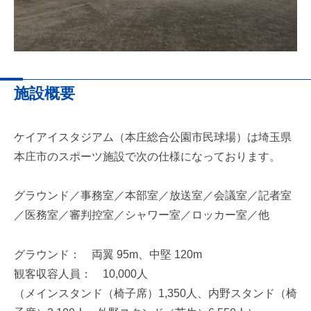
施設概要
ケイアイスタジアム（本庄総合公園市民球場）は埼玉県
本庄市のスポーツ施設で次の仕様になっております。
グラウンド／事務室／本部室／放送室／会議室／記者室
／医務室／審判控室／シャワー室／ロッカー室／他
グラウンド： 両翼 95m、中堅 120m
観客収容人員： 10,000人
（メインスタンド（椅子席）1,350人、内野スタンド（椅