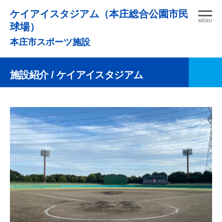
コ
ケイアイスタジアム（本庄総合公園市民
ン
MENU
球場）
テ
本庄市スポーツ施設
ン
ツ
施設紹介
/ ケイアイスタジアム
へ
ス
キ
ッ
プ