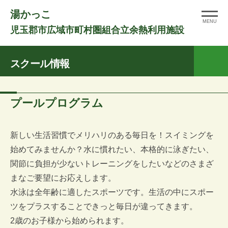
コ
湯かっこ
ン
MENU
児玉郡市広域市町村圏組合立余熱利用施設
テ
ン
スクール情報
ツ
へ
ス
ス
プールプログラム
キ
ク
ッ
ー
プ
新しい生活習慣でメリハリのある毎日を！スイミングを
ル
始めてみませんか？水に慣れたい、本格的に泳ぎたい、
関節に負担が少ないトレーニングをしたいなどのさまざ
情
まなご要望にお応えします。
報
水泳は全年齢に適したスポーツです。生活の中にスポー
2026
by
ツをプラスすることできっと毎日が違ってきます。
年
moco
2歳のお子様から始められます。