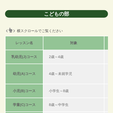
3
月
こどもの部
9
日
横スクロールでご覧ください
レッスン名
対象
乳幼児(J)コース
2歳～4歳
幼児(A)コース
4歳～未就学児
小児(B)コース
小学生～8歳
学童(C)コース
8歳～中学生