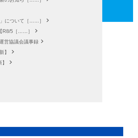
針」について［……］
R8/5［……］
 運営協議会議事録
更新】
新】