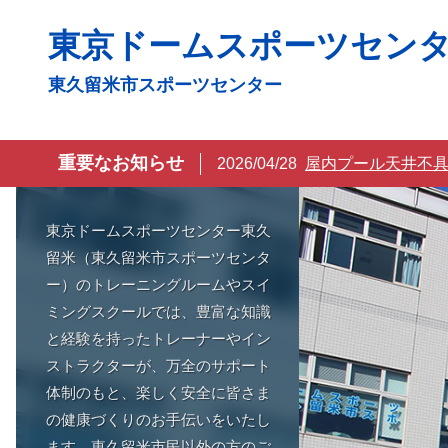
コ
東京ドームスポーツセン
ン
テ
東久留米市スポーツセンター
ン
ツ
へ
重要なお知らせ
2026/04/28
屋内プール天井不具
ス
キ
東京ドームスポーツセンター東久
ッ
留米（東久留米市スポーツセンタ
プ
ー）のトレーニングルームやスイ
ミングスクールでは、豊富な知識
と経験を持ったトレーナーやイン
ストラクターが、万全のサポート
体制のもと、楽しく安全に皆さま
の健康づくりのお手伝いをいたし
ます。東久留米市民以外の方のご