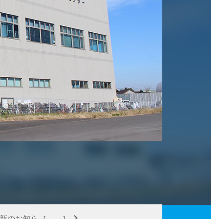
更新のお知ら［……］