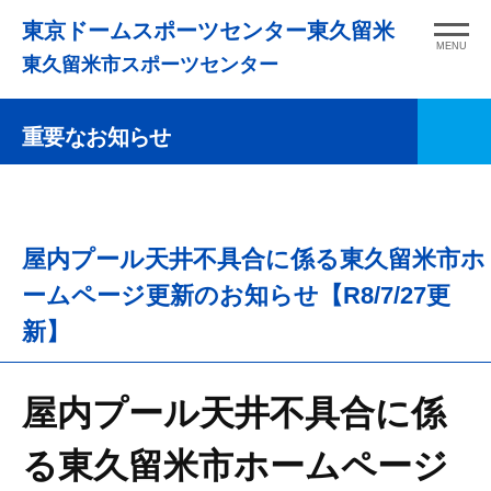
コ
東京ドームスポーツセンター東久留米
ン
MENU
東久留米市スポーツセンター
テ
ン
重要なお知らせ
ツ
へ
ス
キ
屋内プール天井不具合に係る東久留米市ホ
ッ
プ
ームページ更新のお知らせ【R8/7/27更
新】
屋内プール天井不具合に係
る東久留米市ホームページ