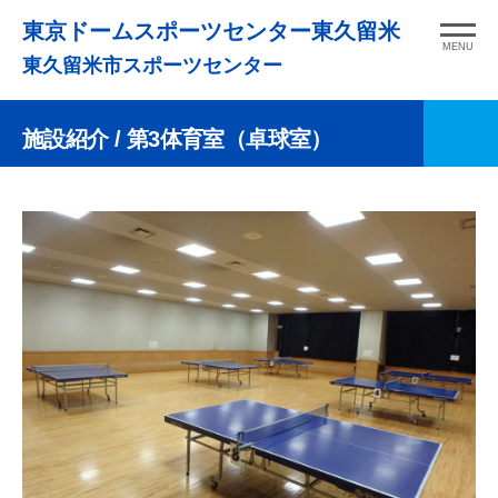
コ
東京ドームスポーツセンター東久留米
ン
MENU
東久留米市スポーツセンター
テ
ン
施設紹介
/ 第3体育室（卓球室）
ツ
へ
ス
キ
ッ
プ