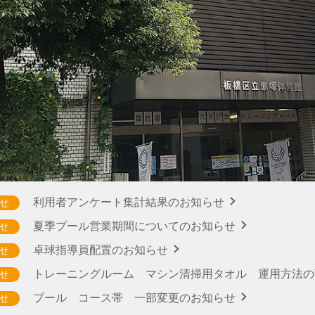
利用者アンケート集計結果のお知らせ
せ
夏季プール営業期間についてのお知らせ
せ
卓球指導員配置のお知らせ
せ
トレーニングルーム マシン清掃用タオル 運用方法
せ
プール コース帯 一部変更のお知らせ
せ