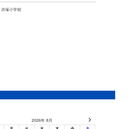
 赤塚小学校
2026年 8月
月
火
水
木
金
土