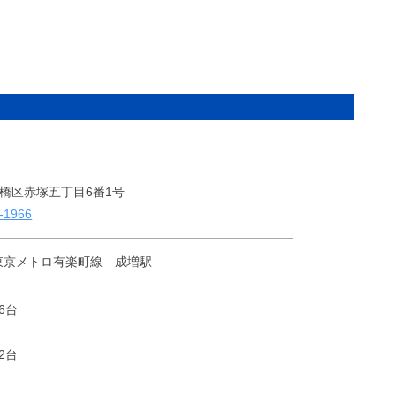
2 板橋区赤塚五丁目6番1号
-1966
東京メトロ有楽町線 成増駅
16台
2台