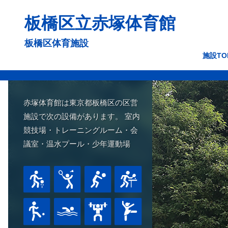
コ
板橋区立赤塚体育館
ン
テ
板橋区体育施設
ン
施設TO
ツ
へ
ス
赤塚体育館は東京都板橋区の区営
キ
施設で次の設備があります。 室内
ッ
競技場・トレーニングルーム・会
プ
議室・温水プール・少年運動場