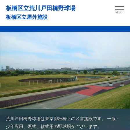
コ
板橋区立荒川戸田橋野球場
ン
MENU
板橋区立屋外施設
テ
ン
ツ
へ
ス
キ
ッ
プ
荒川戸田橋野球場は東京都板橋区の区営施設です。 一般・
少年専用、硬式、軟式用の野球場がございます。