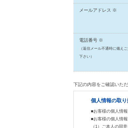
メールアドレス ※
電話番号 ※
（返信メール不通時に備えご
下さい）
このフィールドは空のまま
下記の内容をご確認いた
個人情報の取り
■お客様の個人情
■お客様の個人情
（1）ご本人の同