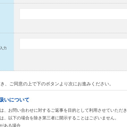
入力
にしてください。
だき、ご同意の上で下のボタンより次にお進みください。
扱いについて
報は、お問い合わせに対するご返事を目的として利用させていただ
報は、以下の場合を除き第三者に開示することはございません。
意がある場合