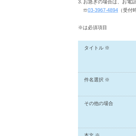
2020
by
3. お急ぎの場合は、お
年
Web
☏
03-3967-4894
（受付時
9
管
月
理
※は必須項目
5
事
日
務
局
タイトル ※
件名選択 ※
その他の場合
本文 ※