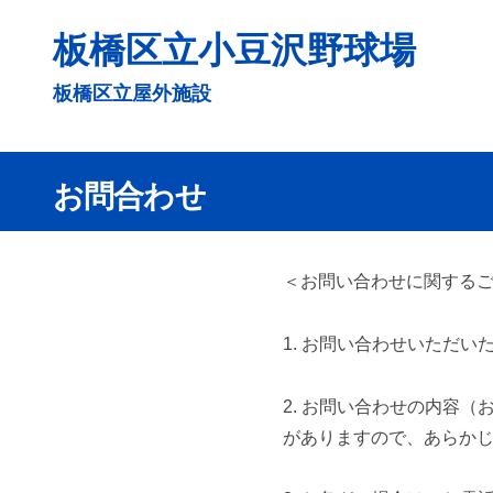
コ
板橋区立小豆沢野球場
ン
テ
板橋区立屋外施設
ン
ツ
へ
お問合わせ
ス
キ
ッ
お
＜お問い合わせに関する
プ
問
1. お問い合わせいただ
合
わ
2. お問い合わせの内容
がありますので、あらか
せ