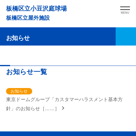
コ
板橋区立小豆沢庭球場
ン
MENU
板橋区立屋外施設
テ
ン
お知らせ
ツ
へ
ス
キ
お知らせ一覧
ッ
プ
お知らせ
東京ドームグループ「カスタマーハラスメント基本方
針」のお知らせ［……］