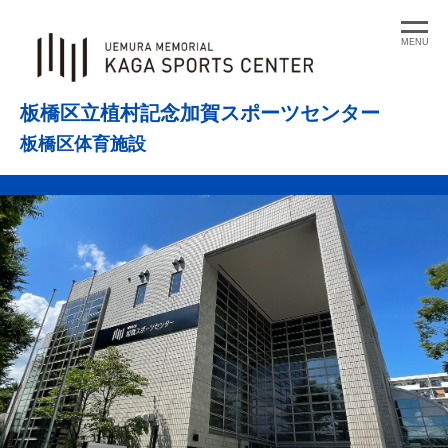
コ
ン
MENU
テ
ン
板橋区立植村記念加賀スポーツセンター
ツ
板橋区体育施設
へ
ス
キ
ッ
プ