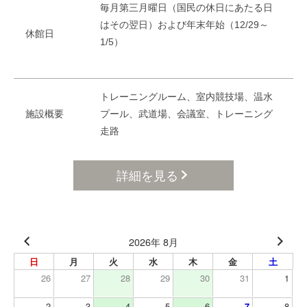
毎月第三月曜日（国民の休日にあたる日
はその翌日）および年末年始（12/29～
休館日
1/5）
トレーニングルーム、室内競技場、温水
施設概要
プール、武道場、会議室、トレーニング
走路
詳細を見る
2026年 8月
日
月
火
水
木
金
土
26
27
28
29
30
31
1
2
3
4
5
6
7
8