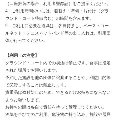
年
Web
（口座振替の場合、利用者登録証）をご提示ください。
4
管
4．ご利用時間の中には、着替え・準備・片付け（グラ
月
理
ウンド・コート整備含む）の時間を含みます。
9
事
5．ご利用に必要な道具は、各自持参し、ベース・ゴー
日
務
ルネット・テニスネットバンド等の出し入れは、利用団
局
体が行ってください。
【利用上の注意】
グラウンド・コート内での喫煙は禁止です。食事は指定
された場所でお願いします。
予約した施設を他の団体に譲渡することや、利益目的等
で又貸しすることは禁止します。
貴重品は盗難防止のため、できるだけお持ちにならない
ようお願いします。
お持ちの際は各自で責任を持って管理してください。
酒気を帯びてのご利用、危険物の持ち込み、施設や器具