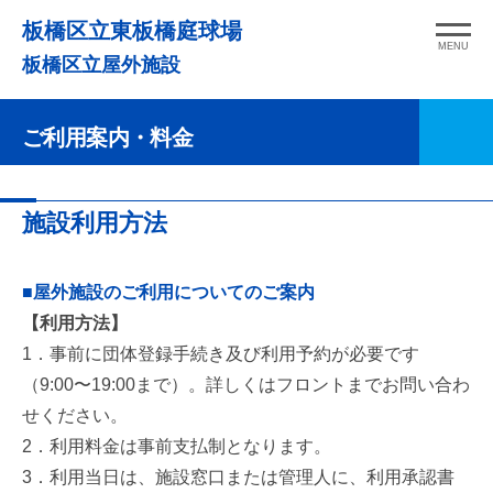
コ
板橋区立東板橋庭球場
ン
MENU
板橋区立屋外施設
テ
ン
ご利用案内・料金
ツ
へ
ス
ご
施設利用方法
キ
利
ッ
用
プ
■屋外施設のご利用についてのご案内
案
【利用方法】
1．事前に団体登録手続き及び利用予約が必要です
内・
（9:00〜19:00まで）。詳しくはフロントまでお問い合わ
料
せください。
金
2．利用料金は事前支払制となります。
3．利用当日は、施設窓口または管理人に、利用承認書
2025
by