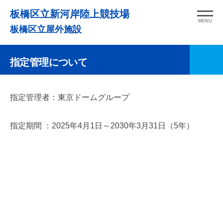
コ
板橋区立新河岸陸上競技場
ン
MENU
板橋区立屋外施設
テ
ン
指定管理について
ツ
へ
ス
指
指定管理者：東京ドームグループ
キ
定
ッ
指定期間 ：2025年4月1日～2030年3月31日（5年）
管
プ
理
に
つ
い
て