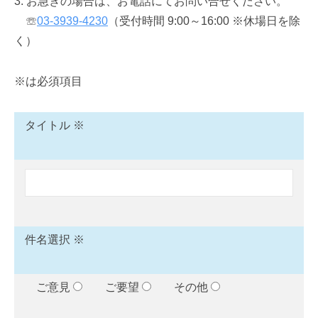
3. お急ぎの場合は、お電話にてお問い合せください。
5
事
☏
03-3939-4230
（受付時間 9:00～16:00 ※休場日を除
日
務
く）
局
※は必須項目
タイトル ※
件名選択 ※
ご意見
ご要望
その他