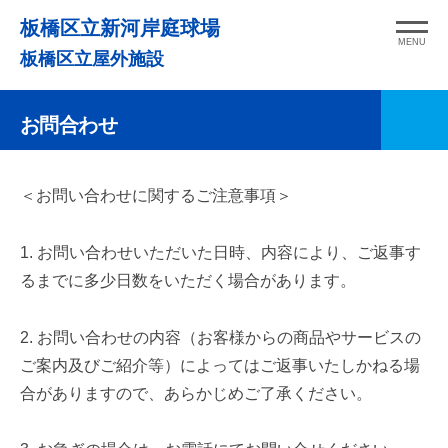
コ
板橋区立新河岸庭球場
ン
MENU
板橋区立屋外施設
テ
ン
お問合わせ
ツ
へ
ス
お
＜お問い合わせに関するご注意事項＞
キ
問
ッ
1. お問い合わせいただいた日時、内容により、ご返事す
合
プ
るまでに多少日数をいただく場合があります。
わ
せ
2. お問い合わせの内容（お客様からの商品やサービスの
ご案内及びご紹介等）によってはご返事いたしかねる場
2020
by
合がありますので、あらかじめご了承ください。
年
Web
9
管
月
理