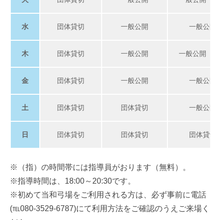
年
Web
10
管
水
団体貸切
一般公開
一般公開
月
理
28
事
木
団体貸切
一般公開
一般公開（指
日
務
局
金
団体貸切
一般公開
一般公開
土
団体貸切
団体貸切
一般公開
日
団体貸切
団体貸切
団体貸切
※（指）の時間帯には指導員がおります（無料）。
※指導時間は、18:00～20:30です。
※初めて当和弓場をご利用される方は、必ず事前に電話
(℡080-3529-6787)にて利用方法をご確認のうえご来場く