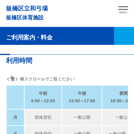
コ
板橋区立和弓場
ン
MENU
板橋区体育施設
テ
ン
ご利用案内・料金
ツ
へ
ス
ご
利用時間
キ
利
ッ
用
プ
横スクロールでご覧ください
案
午前
午後
夜間
内・
9:00～12:00
13:00～17:00
18:00～21:
料
金
月
団体貸切
一般公開
一般公開
2025
by
火
団体貸切
一般公開
一般公開（指