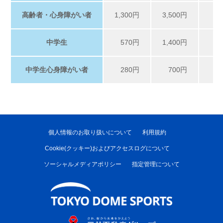
高齢者・心身障がい者
1,300円
3,500円
6,
中学生
570円
1,400円
2,
中学生心身障がい者
280円
700円
1,
個人情報のお取り扱いについて
利用規約
Cookie(クッキー)およびアクセスログについて
ソーシャルメディアポリシー
指定管理について