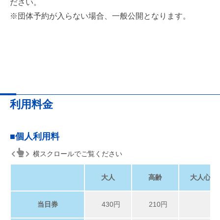
ださい。
※団体予約が入らない場合、一般公開となります。
利用料金
■
個人利用料
横スクロールでご覧ください
大人
高齢
大人心身
当日券
430円
210円