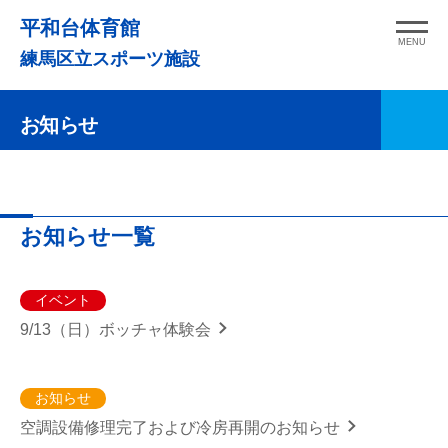
コ
平和台体育館
ン
MENU
練馬区立スポーツ施設
テ
ン
お知らせ
ツ
へ
ス
キ
お知らせ一覧
ッ
プ
イベント
9/13（日）ボッチャ体験会
お知らせ
空調設備修理完了および冷房再開のお知らせ