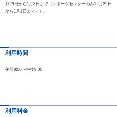
年
Web
月29日から1月3日まで（スポーツセンターのみ12月29日
6
管
から1月1日まで））。
月
理
15
事
日
務
局
利用時間
午前9:00〜午後9:00
利用料金