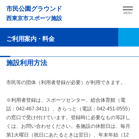
コ
市民公園グラウンド
ン
MENU
西東京市スポーツ施設
テ
ン
ご利用案内・料金
ツ
へ
ス
ご
施設利用方法
キ
利
ッ
用
プ
市民等の団体（利用者登録が必要）が利用できます。
案
※利用者登録は、スポーツセンター、総合体育館（電
内・
話：042-467-3411）、きらっと（電話：042-451-0555）
料
の窓口で受け付けています。登録時に必要なもの等詳し
金
くは、お問い合わせください。各施設の休館日は、毎月
第1火曜日（祝日にあたるときは翌日）、年末年始（12
2026
by