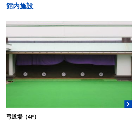
館内施設
弓道場（4F）
2
b
0
y