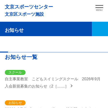
コ
文京スポーツセンター
ン
MENU
文京区スポーツ施設
テ
ン
お知らせ
ツ
へ
ス
キ
お知らせ一覧
ッ
プ
スクール
自主事業教室 こどもスイミングスクール 2026年9月
入会新規募集のお知らせ（2［……］
お知らせ