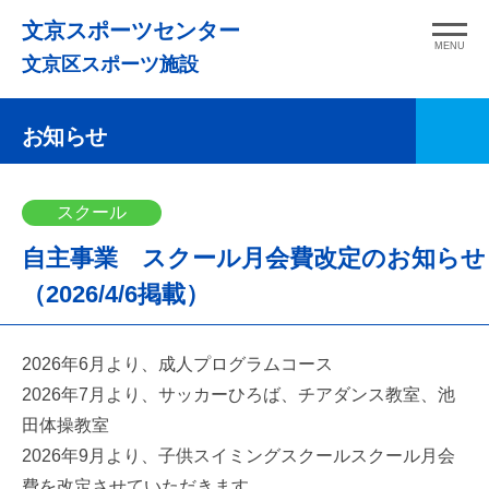
コ
文京スポーツセンター
ン
MENU
文京区スポーツ施設
テ
ン
お知らせ
ツ
へ
ス
スクール
キ
自主事業 スクール月会費改定のお知らせ
ッ
プ
（2026/4/6掲載）
2026年6月より、成人プログラムコース
2026年7月より、サッカーひろば、チアダンス教室、池
田体操教室
2026年9月より、子供スイミングスクールスクール月会
費を改定させていただきます。