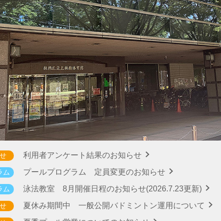
利用者アンケート結果のお知らせ
せ
プールプログラム 定員変更のお知らせ
ラム
泳法教室 8月開催日程のお知らせ(2026.7.23更新)
ラム
夏休み期間中 一般公開バドミントン運用について
せ