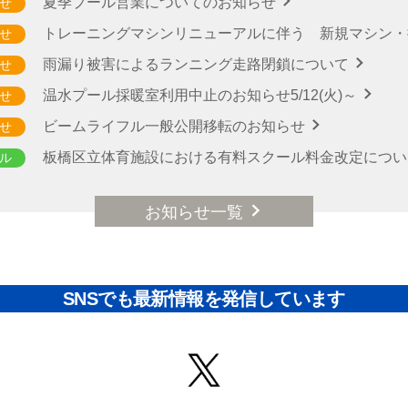
夏季プール営業についてのお知らせ
せ
トレーニングマシンリニューアルに伴う 新規マシン
せ
雨漏り被害によるランニング走路閉鎖について
せ
温水プール採暖室利用中止のお知らせ5/12(火)～
せ
ビームライフル一般公開移転のお知らせ
せ
板橋区立体育施設における有料スクール料金改定につ
ル
お知らせ一覧
SNSでも最新情報を発信しています