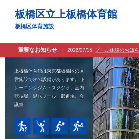
コ
板橋区立上板橋体育館
ン
テ
板橋区体育施設
ン
ツ
へ
重要なお知らせ
2026/07/15
プール休場のお知
ス
キ
上板橋体育館は東京都板橋区の区
ッ
営施設で次の設備があります。 ト
プ
レーニングジム・スタジオ、室内
競技場、温水プール、武道場、会
議室