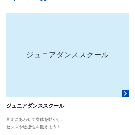
ジュニアダンススクール
ジュニアダンススクール
2
b
音楽にあわせて身体を動かし、
0
y
センスや敏捷性を鍛えよう！
2
d