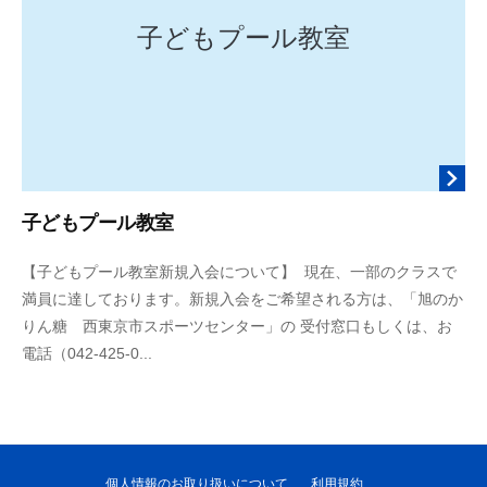
y
o
子どもプール教室
s
u
k
e
子どもプール教室
2
b
【子どもプール教室新規入会について】 現在、一部のクラスで
0
y
満員に達しております。新規入会をご希望される方は、「旭のか
2
d
りん糖 西東京市スポーツセンター」の 受付窓口もしくは、お
1
o
電話（042-425-0...
年
m
6
e
月
n
2
k
日
i
個人情報のお取り扱いについて
利用規約