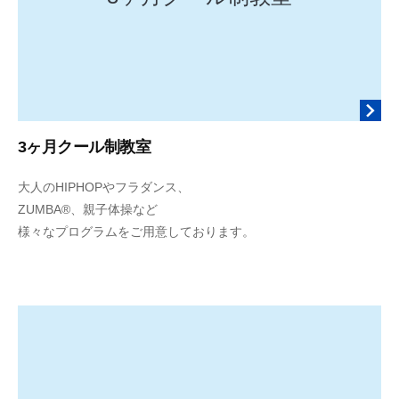
u
k
e
3ヶ月クール制教室
2
b
大人のHIPHOPやフラダンス、
0
y
ZUMBA®、親子体操など
2
d
様々なプログラムをご用意しております。
1
o
年
m
6
e
月
n
2
k
日
i
r