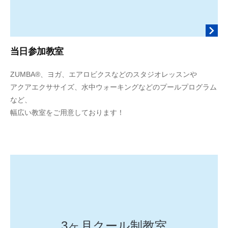
当日参加教室
2
b
ZUMBA®、ヨガ、エアロビクスなどのスタジオレッスンや
0
y
アクアエクササイズ、水中ウォーキングなどのプールプログラム
2
d
など、
1
o
幅広い教室をご用意しております！
年
m
6
e
月
n
2
k
日
i
r
y
o
s
3ヶ月クール制教室