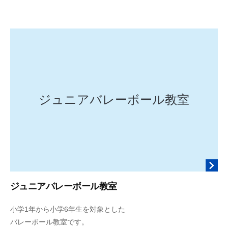
6
o
年
m
3
e
月
n
7
k
日
i
r
y
ジュニアバレーボール教室
o
s
u
k
e
ジュニアバレーボール教室
2
b
小学1年から小学6年生を対象とした
0
y
バレーボール教室です。