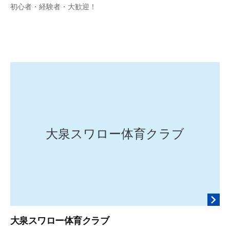
2
d
初心者・経験者・大歓迎！
6
o
年
m
3
e
月
n
7
k
日
i
r
y
o
s
大泉スワロー体育クラブ
u
k
e
大泉スワロー体育クラブ