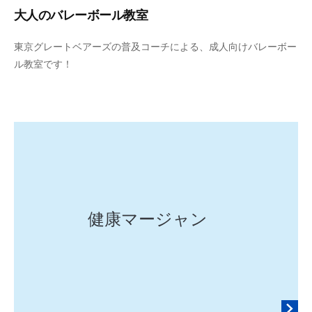
大人のバレーボール教室
2
b
東京グレートベアーズの普及コーチによる、成人向けバレーボー
0
y
ル教室です！
2
y
6
o
年
s
3
h
月
i
7
d
日
a
y
u
健康マージャン
r
i