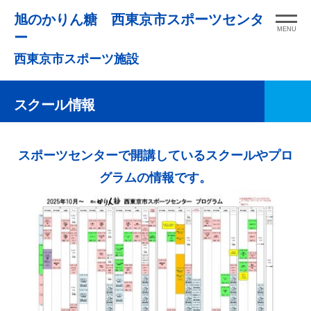
コ
旭のかりん糖 西東京市スポーツセンタ
ン
MENU
ー
テ
西東京市スポーツ施設
ン
ツ
スクール情報
へ
ス
キ
スポーツセンターで開講しているスクールやプロ
ッ
グラムの情報です。
プ