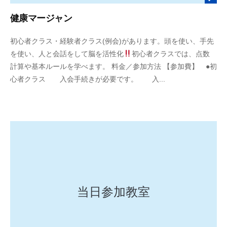
健康マージャン
2
b
初心者クラス・経験者クラス(例会)があります。頭を使い、手先
0
y
を使い、人と会話をして脳を活性化
初心者クラスでは、点数
2
y
計算や基本ルールを学べます。 料金／参加方法 【参加費】 ●初
5
o
心者クラス 入会手続きが必要です。 入...
年
s
8
h
月
i
1
d
9
a
日
y
u
r
i
当日参加教室