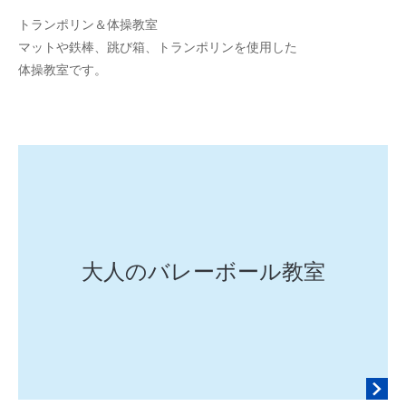
2
b
トランポリン＆体操教室
0
y
マットや鉄棒、跳び箱、トランポリンを使用した
2
d
体操教室です。
6
o
年
m
3
e
月
n
7
k
日
i
r
y
o
大人のバレーボール教室
s
u
k
e