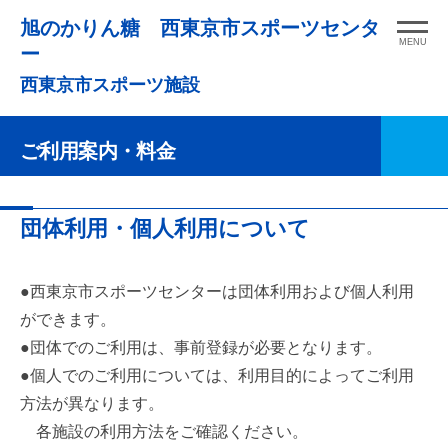
コ
旭のかりん糖 西東京市スポーツセンタ
ン
MENU
ー
テ
西東京市スポーツ施設
ン
ツ
ご利用案内・料金
へ
ス
キ
ご
団体利用・個人利用について
ッ
利
プ
用
●西東京市スポーツセンターは団体利用および個人利用
案
ができます。
●団体でのご利用は、事前登録が必要となります。
内・
●個人でのご利用については、利用目的によってご利用
料
方法が異なります。
金
各施設の利用方法をご確認ください。