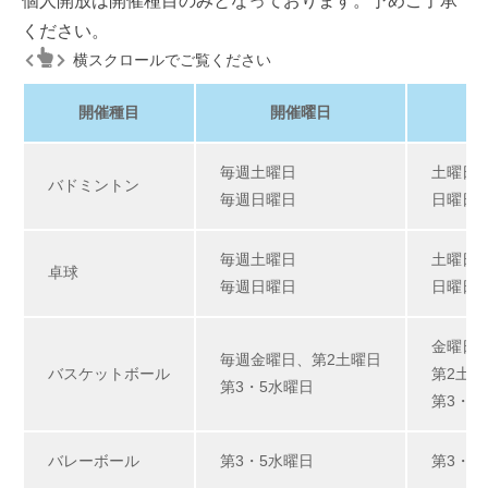
個人開放は開催種目のみとなっております。予めご了承
ください。
横スクロールでご覧ください
開催種目
開催曜日
毎週土曜日
土曜日：
バドミントン
毎週日曜日
日曜日：
毎週土曜日
土曜日：
卓球
毎週日曜日
日曜日：
金曜日：
毎週金曜日、第2土曜日
バスケットボール
第2土曜
第3・5水曜日
第3・5
バレーボール
第3・5水曜日
第3・5