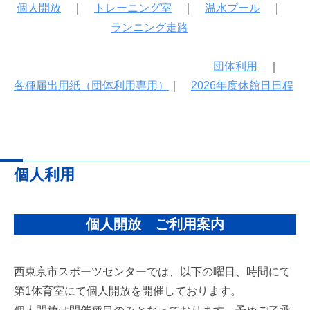
個人開放
｜
トレーニング室
｜
温水プール
｜
2026
by
年
domenkiryosuke
ランニング走路
8
月
団体利用
｜
5
各種届出用紙（団体利用専用）
｜
2026年度休館日日程
日
個人利用
個人開放 ご利用案内
西東京市スポーツセンターでは、以下の曜日、時間にて
第1体育室にて個人開放を開催しております。