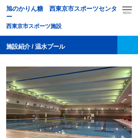
コ
旭のかりん糖 西東京市スポーツセンタ
ン
MENU
ー
テ
西東京市スポーツ施設
ン
ツ
施設紹介
/ 温水プール
へ
ス
キ
ッ
プ