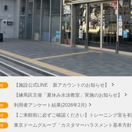
【施設公式LINE 新アカウントのお知らせ】
せ
【練馬区主催「夏休み水泳教室」実施のお知らせ】
利用者アンケート結果(2026年2月)
せ
【ご来館前に必ずご確認ください】トレーニング室を
せ
東京ドームグループ「カスタマーハラスメント基本方
せ