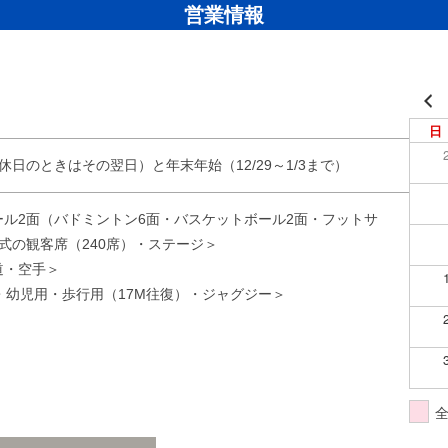
営業情報
日
日のときはその翌日）と年末年始（12/29～1/3まで）
ル2面（バドミントン6面・バスケットボール2面・フットサ
式の観客席（240席）・ステージ＞
道・空手＞
ス・幼児用・歩行用（17M往復）・ジャグジー＞