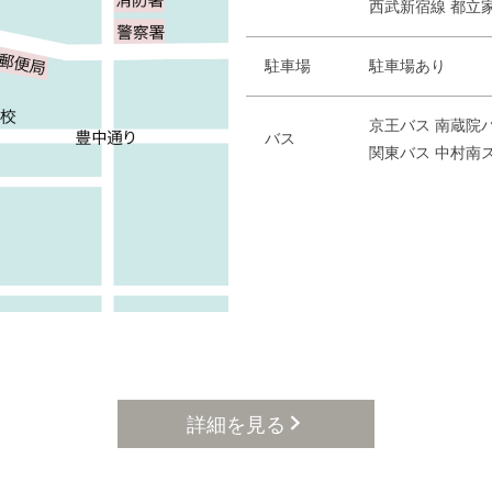
西武新宿線 都立家
駐車場
駐車場あり
京王バス 南蔵院バ
バス
関東バス 中村南
詳細を見る