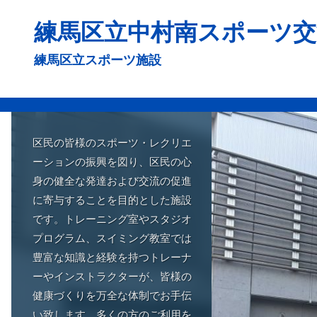
コ
練馬区立中村南スポーツ
ン
テ
練馬区立スポーツ施設
ン
ツ
へ
ス
区民の皆様のスポーツ・レクリエ
キ
ーションの振興を図り、区民の心
ッ
身の健全な発達および交流の促進
プ
に寄与することを目的とした施設
です。トレーニング室やスタジオ
プログラム、スイミング教室では
豊富な知識と経験を持つトレーナ
ーやインストラクターが、皆様の
健康づくりを万全な体制でお手伝
い致します。多くの方のご利用を